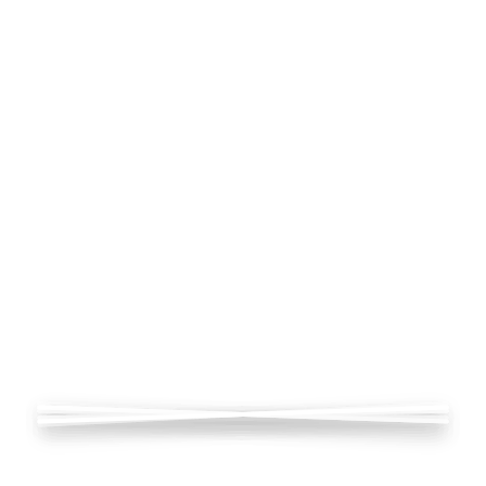
s, listo para usar o publicar.
r entornos creativos tanto en Dinamarca
ctos digitales innovadores. Gracias a es
arketing digital, colaborando con equip
globales.
evas ciudades, crear cerámica, la músic