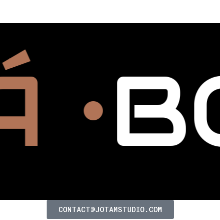
n.
A •
CONTACT@JOTAMSTUDIO.COM